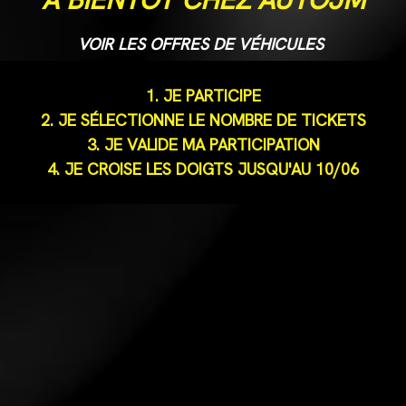
VOIR LES OFFRES DE VÉHICULES
1. JE PARTICIPE
2. JE SÉLECTIONNE LE NOMBRE DE TICKETS
3. JE VALIDE MA PARTICIPATION
4. JE CROISE LES DOIGTS JUSQU'AU 10/06