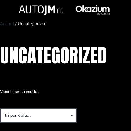
Aller
au
contenu
Accueil
/ Uncategorized
UNCATEGORIZED
Voici le seul résultat